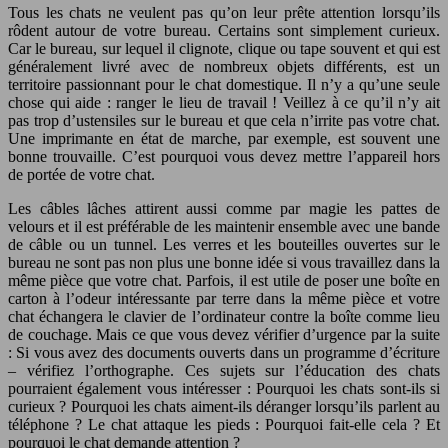
Tous les chats ne veulent pas qu’on leur prête attention lorsqu’ils
rôdent autour de votre bureau. Certains sont simplement curieux.
Car le bureau, sur lequel il clignote, clique ou tape souvent et qui est
généralement livré avec de nombreux objets différents, est un
territoire passionnant pour le chat domestique. Il n’y a qu’une seule
chose qui aide : ranger le lieu de travail ! Veillez à ce qu’il n’y ait
pas trop d’ustensiles sur le bureau et que cela n’irrite pas votre chat.
Une imprimante en état de marche, par exemple, est souvent une
bonne trouvaille. C’est pourquoi vous devez mettre l’appareil hors
de portée de votre chat.
Les câbles lâches attirent aussi comme par magie les pattes de
velours et il est préférable de les maintenir ensemble avec une bande
de câble ou un tunnel. Les verres et les bouteilles ouvertes sur le
bureau ne sont pas non plus une bonne idée si vous travaillez dans la
même pièce que votre chat. Parfois, il est utile de poser une boîte en
carton à l’odeur intéressante par terre dans la même pièce et votre
chat échangera le clavier de l’ordinateur contre la boîte comme lieu
de couchage. Mais ce que vous devez vérifier d’urgence par la suite
: Si vous avez des documents ouverts dans un programme d’écriture
– vérifiez l’orthographe. Ces sujets sur l’éducation des chats
pourraient également vous intéresser : Pourquoi les chats sont-ils si
curieux ? Pourquoi les chats aiment-ils déranger lorsqu’ils parlent au
téléphone ? Le chat attaque les pieds : Pourquoi fait-elle cela ? Et
pourquoi le chat demande attention ?