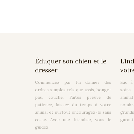
Éduquer son chien et le
L’in
dresser
votr
Commencez par lui donner des
Bac à 
ordres simples tels que assis, bouge-
soins,
pas, couché. Faites preuve de
anima
patience, laissez du temps à votre
nombre
animal et surtout encouragez-le sans
grandi
cesse. Avec une friandise, vous le
garanti
guidez.