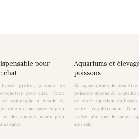
dispensable pour
Aquariums et élevag
e chat
poissons
litière, griffoir, produits de
En aquariophilie, le bien être
 croquettes pour chat… Votre
poissons dépend de la qualité d
l de compagnie a besoin de
de votre aquarium ou bassin. 
ux objets et accessoires pour
tester régulièrement l’eau
r et des aliments saints pour
traiter afin que le milieu aq
r sa santé.
soit sain.