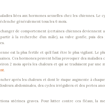
s maladies liées aux hormones sexuelles chez les chiennes. Le c
déclenche généralement tous les 6 mois.
va changer de comportement (certaines chiennes deviennent a
partir à la recherche d’un mâle), sa vulve gonfle, puis des
es.
e est la plus fertile et qu’il faut être le plus vigilant. Le pl
 semaines. Ces hormones peuvent hélas provoquer des maladie
viron 2 mois après les chaleurs et qui se traduisent par une
ent
.
cher après les chaleurs et dont le risque augmente à chaque
 douleurs abdominales, des cycles irréguliers et des pertes an
ions utérines graves. Pour lutter contre ces fléaux, la me