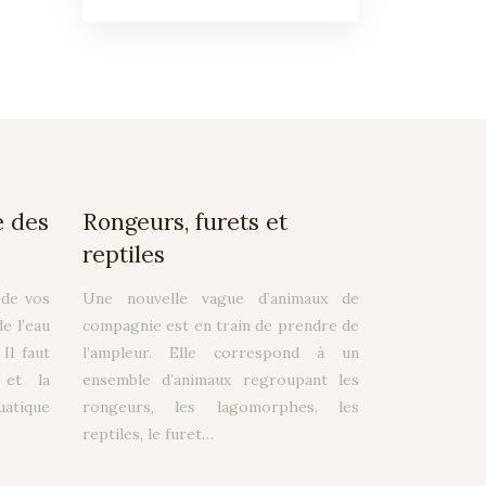
e des
Rongeurs, furets et
reptiles
 de vos
Une nouvelle vague d’animaux de
e l’eau
compagnie est en train de prendre de
Il faut
l’ampleur. Elle correspond à un
 et la
ensemble d’animaux regroupant les
uatique
rongeurs, les lagomorphes, les
reptiles, le furet…