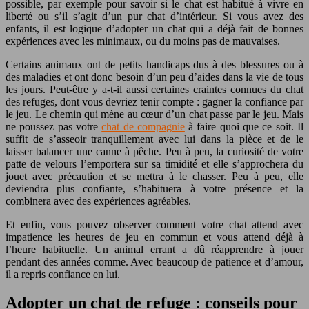
possible, par exemple pour savoir si le chat est habitué à vivre en
liberté ou s’il s’agit d’un pur chat d’intérieur. Si vous avez des
enfants, il est logique d’adopter un chat qui a déjà fait de bonnes
expériences avec les minimaux, ou du moins pas de mauvaises.
Certains animaux ont de petits handicaps dus à des blessures ou à
des maladies et ont donc besoin d’un peu d’aides dans la vie de tous
les jours. Peut-être y a-t-il aussi certaines craintes connues du chat
des refuges, dont vous devriez tenir compte : gagner la confiance par
le jeu. Le chemin qui mène au cœur d’un chat passe par le jeu. Mais
ne poussez pas votre
chat de compagnie
à faire quoi que ce soit. Il
suffit de s’asseoir tranquillement avec lui dans la pièce et de le
laisser balancer une canne à pêche. Peu à peu, la curiosité de votre
patte de velours l’emportera sur sa timidité et elle s’approchera du
jouet avec précaution et se mettra à le chasser. Peu à peu, elle
deviendra plus confiante, s’habituera à votre présence et la
combinera avec des expériences agréables.
Et enfin, vous pouvez observer comment votre chat attend avec
impatience les heures de jeu en commun et vous attend déjà à
l’heure habituelle. Un animal errant a dû réapprendre à jouer
pendant des années comme. Avec beaucoup de patience et d’amour,
il a repris confiance en lui.
Adopter un chat de refuge : conseils pour