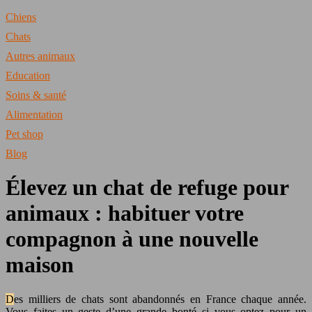
Chiens
Chats
Autres animaux
Education
Soins & santé
Alimentation
Pet shop
Blog
Élevez un chat de refuge pour
animaux : habituer votre
compagnon à une nouvelle
maison
Des milliers de chats sont abandonnés en France chaque année.
Vous faites un geste d’une grande bonté si vous optez pour un