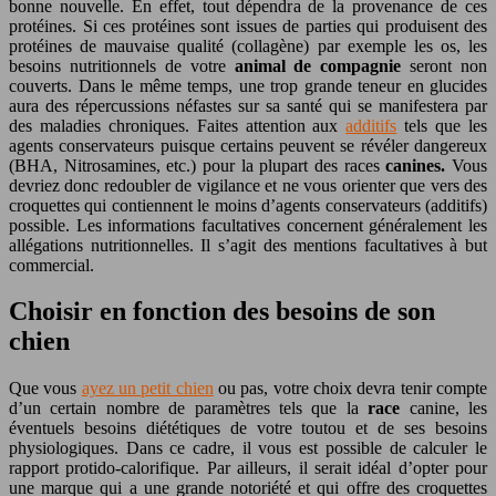
bonne nouvelle. En effet, tout dépendra de la provenance de ces
protéines. Si ces protéines sont issues de parties qui produisent des
protéines de mauvaise qualité (collagène) par exemple les os, les
besoins nutritionnels de votre
animal de compagnie
seront non
couverts. Dans le même temps, une trop grande teneur en glucides
aura des répercussions néfastes sur sa santé qui se manifestera par
des maladies chroniques. Faites attention aux
additifs
tels que les
agents conservateurs puisque certains peuvent se révéler dangereux
(BHA, Nitrosamines, etc.) pour la plupart des races
canines.
Vous
devriez donc redoubler de vigilance et ne vous orienter que vers des
croquettes qui contiennent le moins d’agents conservateurs (additifs)
possible. Les informations facultatives concernent généralement les
allégations nutritionnelles. Il s’agit des mentions facultatives à but
commercial.
Choisir en fonction des besoins de son
chien
Que vous
ayez un petit chien
ou pas, votre choix devra tenir compte
d’un certain nombre de paramètres tels que la
race
canine, les
éventuels besoins diététiques de votre toutou et de ses besoins
physiologiques. Dans ce cadre, il vous est possible de calculer le
rapport protido-calorifique. Par ailleurs, il serait idéal d’opter pour
une marque qui a une grande notoriété et qui offre des croquettes