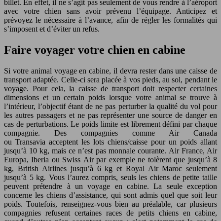
billet. En effet, il ne s’agit pas seulement de vous rendre à l’aéroport
avec votre chien sans avoir prévenu l’équipage. Anticipez et
prévoyez le nécessaire à l’avance, afin de régler les formalités qui
s’imposent et d’éviter un refus.
Faire voyager votre chien en cabine
Si votre animal voyage en cabine, il devra rester dans une caisse de
transport adaptée. Celle-ci sera placée à vos pieds, au sol, pendant le
voyage. Pour cela, la caisse de transport doit respecter certaines
dimensions et un certain poids lorsque votre animal se trouve à
l’intérieur, l’objectif étant de ne pas perturber la qualité du vol pour
les autres passagers et ne pas représenter une source de danger en
cas de perturbations. Le poids limite est librement défini par chaque
compagnie. Des compagnies comme Air Canada
ou Transavia acceptent les lots chiens/caisse pour un poids allant
jusqu’à 10 kg, mais ce n’est pas monnaie courante. Air France, Air
Europa, Iberia ou Swiss Air par exemple ne tolèrent que jusqu’à 8
kg, British Airlines jusqu’à 6 kg et Royal Air Maroc seulement
jusqu’à 5 kg. Vous l’aurez compris, seuls les chiens de petite taille
peuvent prétendre à un voyage en cabine. La seule exception
concerne les chiens d’assistance, qui sont admis quel que soit leur
poids. Toutefois, renseignez-vous bien au préalable, car plusieurs
compagnies refusent certaines races de petits chiens en cabine,