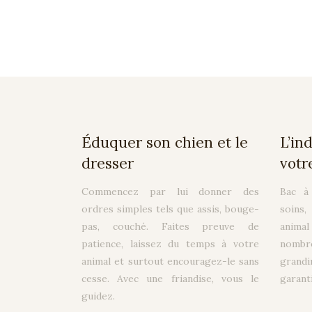
Éduquer son chien et le
L’in
dresser
votr
Commencez par lui donner des
Bac à 
ordres simples tels que assis, bouge-
soins,
pas, couché. Faites preuve de
anima
patience, laissez du temps à votre
nombre
animal et surtout encouragez-le sans
grandi
cesse. Avec une friandise, vous le
garanti
guidez.