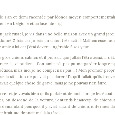
sel de 1 an et demi racontée par léonor meyer, comportemental
ent en belgique et au luxembourg.
 un jack russel, je vis dans une belle maison avec un grand jardi
ndonné 2 fois car je suis un chien très actif ! Malheureuseme
mie à lui car j’étai devenu ingérable à ses yeux.
 gros chiens calmes et il pensait que j’allais l’être aussi. Il s’ét
 race au quotidien… Son amie n’a pas pu me garder longtem
de bêtises, mais moi je ne comprenais pas… ! Mon premier propr
e la situation ne pouvait pus durer ! Et qu’il fallait qu’ils trouv
 avait quelque chose de grave, mais je ne pouvais rien faire.
ver et je voyais bien qu’ils parlaient de moi alors je les écout
, on descend de la voiture, j’entends beaucoup de chiens a
 me demandant pourquoi il y avait autant de chiens enfermés d
 ce bruit me donnait mal à la tête…