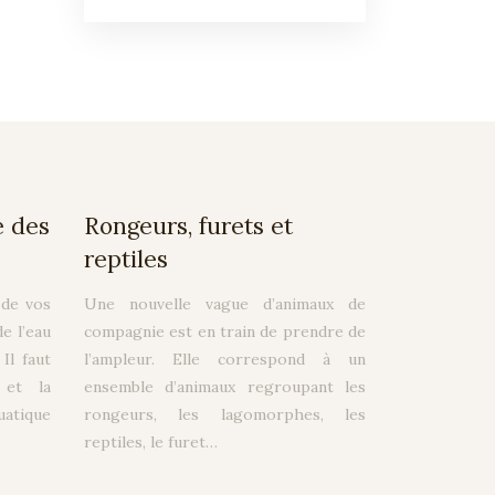
e des
Rongeurs, furets et
reptiles
 de vos
Une nouvelle vague d’animaux de
e l’eau
compagnie est en train de prendre de
Il faut
l’ampleur. Elle correspond à un
 et la
ensemble d’animaux regroupant les
uatique
rongeurs, les lagomorphes, les
reptiles, le furet…