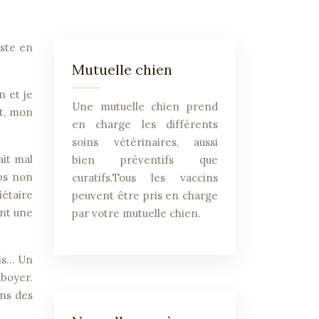
iste en
Mutuelle chien
n et je
Une mutuelle chien prend
nt, mon
en charge les différents
soins vétérinaires, aussi
ait mal
bien préventifs que
ps non
curatifs.Tous les vaccins
iétaire
peuvent être pris en charge
ent une
par votre mutuelle chien.
ais… Un
boyer.
ans des