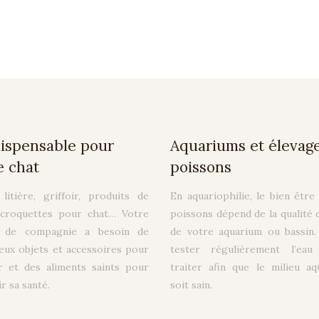
dispensable pour
Aquariums et élevag
e chat
poissons
litière, griffoir, produits de
En aquariophilie, le bien être
 croquettes pour chat… Votre
poissons dépend de la qualité d
l de compagnie a besoin de
de votre aquarium ou bassin. 
ux objets et accessoires pour
tester régulièrement l’eau
r et des aliments saints pour
traiter afin que le milieu aq
r sa santé.
soit sain.