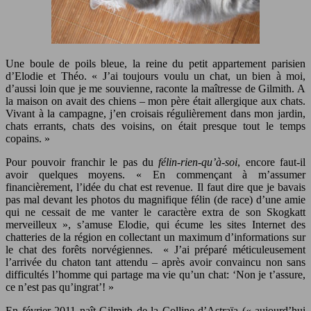
Une boule de poils bleue, la reine du petit appartement parisien
d’Elodie et Théo. « J’ai toujours voulu un chat, un bien à moi,
d’aussi loin que je me souvienne, raconte la maîtresse de Gilmith. A
la maison on avait des chiens – mon père était allergique aux chats.
Vivant à la campagne, j’en croisais régulièrement dans mon jardin,
chats errants, chats des voisins, on était presque tout le temps
copains. »
Pour pouvoir franchir le pas du
félin-rien-qu’à-soi
, encore faut-il
avoir quelques moyens. « En commençant à m’assumer
financièrement, l’idée du chat est revenue. Il faut dire que je bavais
pas mal devant les photos du magnifique félin (de race) d’une amie
qui ne cessait de me vanter le caractère extra de son Skogkatt
merveilleux », s’amuse Elodie, qui écume les sites Internet des
chatteries de la région en collectant un maximum d’informations sur
le chat des forêts norvégiennes. « J’ai préparé méticuleusement
l’arrivée du chaton tant attendu – après avoir convaincu non sans
difficultés l’homme qui partage ma vie qu’un chat: ‘Non je t’assure,
ce n’est pas qu’ingrat’! »
En février 2011 naît Gilmith de la Colline d’Astraïa (« aujourd’hui