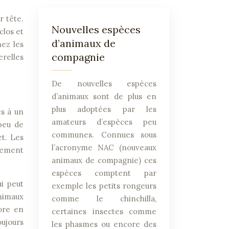
r tête.
Nouvelles espèces
clos et
d’animaux de
hez les
compagnie
erelles
De nouvelles espèces
d’animaux sont de plus en
plus adoptées par les
és à un
amateurs d’espèces peu
peu de
communes. Connues sous
et. Les
l’acronyme NAC (nouveaux
alement
animaux de compagnie) ces
espèces comptent par
i peut
exemple les petits rongeurs
animaux
comme le chinchilla,
ore en
certaines insectes comme
oujours
les phasmes ou encore des