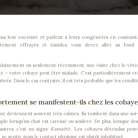
ns leur enceinte et parlent à leurs congénères en couinant.
stement effrayés et timides, vous devez aller au fond
udainement ou seulement récemment, une visite chez le vétér
 – votre cobaye peut être malade. C’est particulièrement vr
ivés. Dans le cas contraire, il est très probable que les condit
tement se manifestent-ils chez les cobaye
eux deviennent souvent très calmes. Ils tombent dans une soi
ple lorsqu’un chat est caressé ou soulevé. De plus, lorsque de
 autres, c’est un signe d’anxiété. Les cobayes détendus peu
 se sentir, mais le contact physique est plutôt inhabituel.