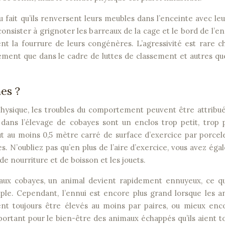
u fait qu’ils renversent leurs meubles dans l’enceinte avec leu
sister à grignoter les barreaux de la cage et le bord de l’en
t la fourrure de leurs congénères. L’agressivité est rare c
ement que dans le cadre de luttes de classement et autres qu
nes ?
hysique, les troubles du comportement peuvent être attribu
 dans l’élevage de cobayes sont un enclos trop petit, trop 
faut au moins 0,5 mètre carré de surface d’exercice par porcel
s. N’oubliez pas qu’en plus de l’aire d’exercice, vous avez ég
 de nourriture et de boisson et les jouets.
aux cobayes, un animal devient rapidement ennuyeux, ce qu
mple. Cependant, l’ennui est encore plus grand lorsque les 
ent toujours être élevés au moins par paires, ou mieux enc
portant pour le bien-être des animaux échappés qu’ils aient t